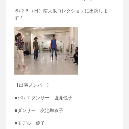
６/２６（日）南大阪コレクションに出演しま
す！
【出演メンバー】
■バレエダンサー 堀見悦子
■ダンサー 友池舞衣子
■モデル 優子