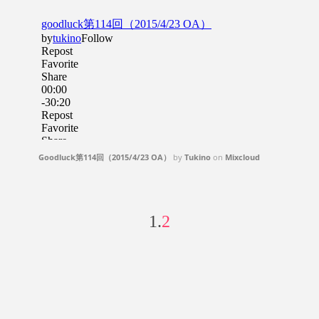
Goodluck第114回（2015/4/23 OA）
by
Tukino
on
Mixcloud
1.
2