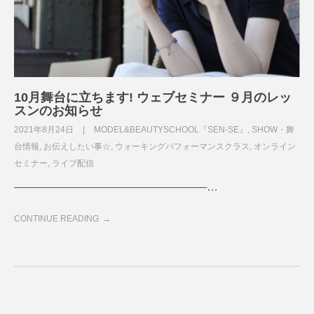
10月舞台に立ちます! ウェブセミナー ９月のレッ
スンのお知らせ
2021年8月24日
MODEL&BEAUTYSCHOOL『SEN-SE』
,
SHOW・舞
台情報
,
お伝えしたい事☆
,
ウォーキングパフォーマンスクラス
,
オンライン
セミナー
,
ライブ配信
─────────────────────────…
CONTINUE READING