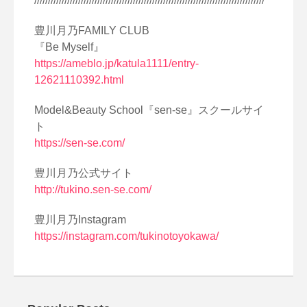
////////////////////////////////////////////////////////////////////////////////////
豊川月乃FAMILY CLUB
『Be Myself』
https://ameblo.jp/katula1111/entry-
12621110392.html
Model&Beauty School『sen-se』スクールサイ
ト
https://sen-se.com/
豊川月乃公式サイト
http://tukino.sen-se.com/
豊川月乃Instagram
https://instagram.com/tukinotoyokawa/