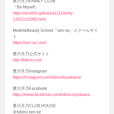
豊川月乃FAMILY CLUB
『Be Myself』
https://ameblo.jp/katula1111/entry-
12621110392.html
Model&Beauty School『sen-se』スクールサイ
ト
https://sen-se.com/
豊川月乃公式サイト
http://tukino.com
豊川月乃Instagram
https://instagram.com/tukinotoyokawa/
豊川月乃Facebook
https://www.facebook.com/tukino.toyokawa
豊川月乃CLUB HOUSE
＠tukino.sen-se