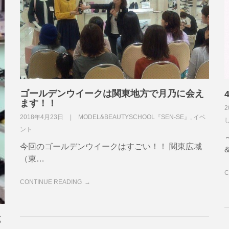
ゴールデンウイークは関東地方で月乃に会え
ます！！
2
2018年4月23日
MODEL&BEAUTYSCHOOL『SEN-SE』
,
イベ
ント
今回のゴールデンウイークはすごい！！ 関東広域
（東…
C
CONTINUE READING
載