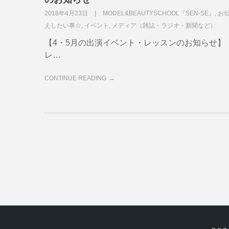
2018年4月23日
MODEL&BEAUTYSCHOOL『SEN-SE』
,
お
えしたい事☆
,
イベント
,
メディア（雑誌・ラジオ・新聞など）
【4・5月の出演イベント・レッスンのお知らせ】
レ…
CONTINUE READING