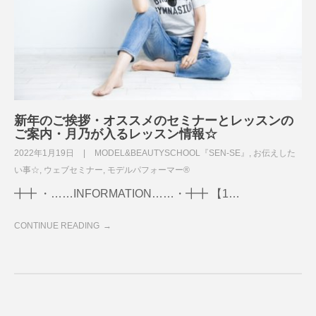
新年のご挨拶・オススメのセミナーとレッスンの
ご案内・月乃が入るレッスン情報☆
2022年1月19日
MODEL&BEAUTYSCHOOL『SEN-SE』
,
お伝えした
い事☆
,
ウェブセミナー
,
モデルパフォーマー®
╋╋ ・……INFORMATION……・╋╋ 【1…
CONTINUE READING