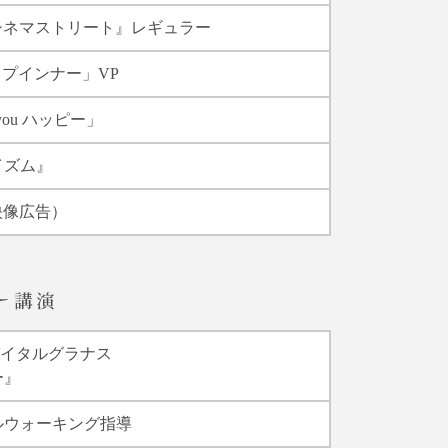
シネマストリート』レギュラー
ップインナー」VP
ou ハッピー」
イズム』
内映像広告）
バイタルグラナス
ー』
ルウォーキング指導