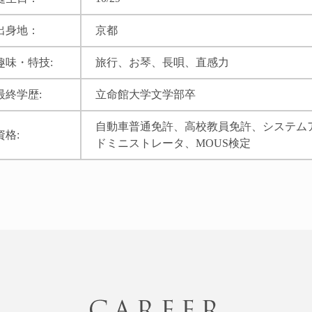
出身地：
京都
趣味・特技:
旅行、お琴、長唄、直感力
最終学歴:
立命館大学文学部卒
自動車普通免許、高校教員免許、システム
資格:
ドミニストレータ、MOUS検定