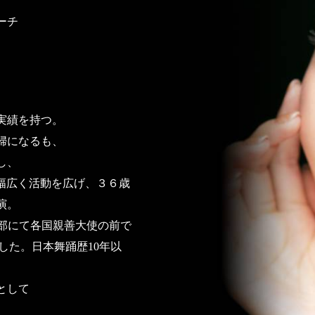
ーチ
、
実績を持つ。
婦になるも、
し、
ど幅広く活動を広げ、３６歳
演。
CO本部にて各国親善大使の前で
演した。日本舞踊歴10年以
として
。