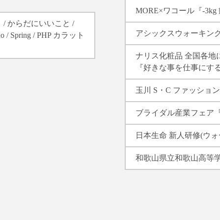
MORE×ワコール『-3k
ィ / からだにいいこと /
アシックスウォーキンク
no / Spring / PHP カラット
ナリス化粧品 全国各地
『好きな事を仕事にす
玉川 S・C ファッショ
ブライダル産業フェア
日本生命 新人研修(ウォ
和歌山県立和歌山高等学校