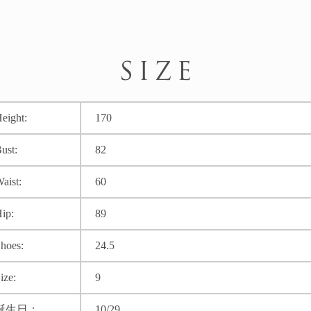
eight:
170
ust:
82
aist:
60
ip:
89
hoes:
24.5
ize:
9
誕生日：
10/29