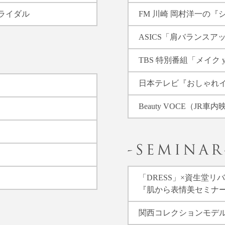
ライダル
FM 川崎 岡村洋一の『
ASICS「肩バランスア
TBS 特別番組「メイク y
日本テレビ『おしゃれ
Beauty VOCE（JR車
「DRESS」×資生堂リ
『肌から表情美セミナ
関西コレクションモデ