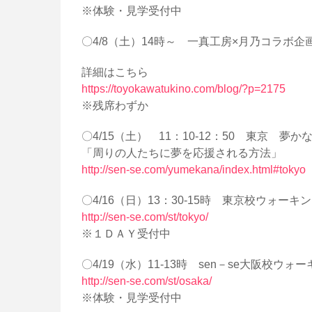
※体験・見学受付中
〇4/8（土）14時～ 一真工房×月乃コラボ企
詳細はこちら
https://toyokawatukino.com/blog/?p=2175
※残席わずか
〇4/15（土） 11：10‐12：50 東京 夢
「周りの人たちに夢を応援される方法」
http://sen-se.com/yumekana/index.html#tokyo
〇4/16（日）13：30-15時 東京校ウォー
http://sen-se.com/st/tokyo/
※１ＤＡＹ受付中
〇4/19（水）11-13時 sen－se大阪校ウ
http://sen-se.com/st/osaka/
※体験・見学受付中