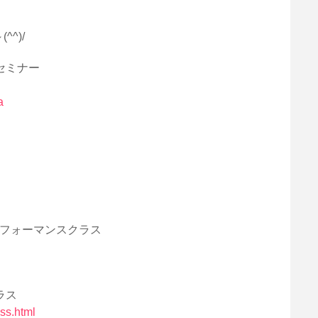
^)/
なセミナー
a
グパフォーマンスクラス
ラス
ss.html