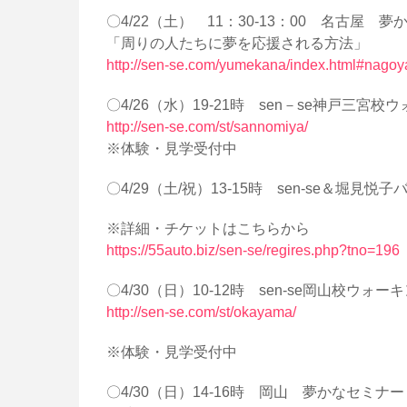
〇4/22（土） 11：30-13：00 名古屋 
「周りの人たちに夢を応援される方法」
http://sen-se.com/yumekana/index.html#nagoy
〇4/26（水）19-21時 sen－se神戸三宮
http://sen-se.com/st/sannomiya/
※体験・見学受付中
〇4/29（土/祝）13-15時 sen-se＆堀
※詳細・チケットはこちらから
https://55auto.biz/sen-se/regires.php?tno=196
〇4/30（日）10-12時 sen-se岡山校ウ
http://sen-se.com/st/okayama/
※体験・見学受付中
〇4/30（日）14-16時 岡山 夢かなセミナー