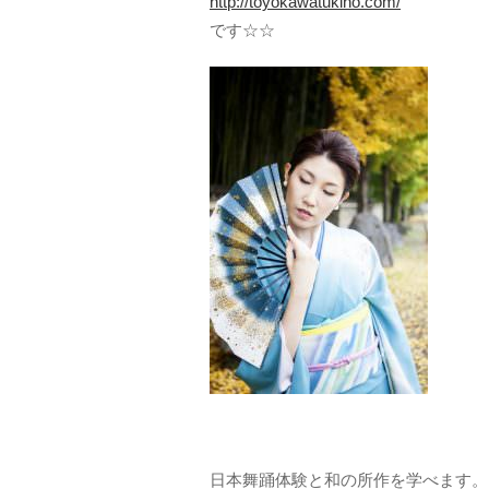
http://toyokawatukino.com/
です☆☆
日本舞踊体験と和の所作を学べます。