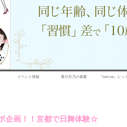
イベント情報
豊川月乃の著書
『sen-se』レ
ボ企画！！京都で日舞体験☆