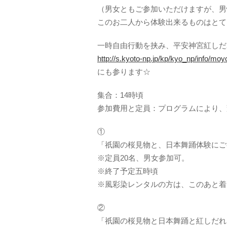
（男女ともご参加いただけますが、男
このお二人から体験出来るものはとて
一時自由行動を挟み、平安神宮紅しだ
http://s.kyoto-np.jp/kp/kyo_np/info/mo
にも参ります☆
集合：14時頃
参加費用と定員：プログラムにより、
①
「祇園の桜見物と、日本舞踊体験にご参
※定員20名、男女参加可。
※終了予定五時頃
※風彩染レンタルの方は、このあと着
②
「祇園の桜見物と日本舞踊と紅しだれ