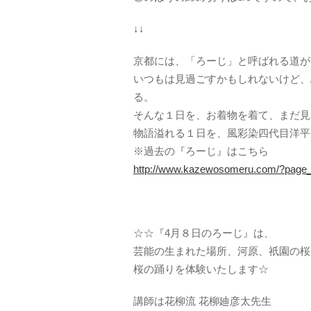
↓↓
京都には、「ろーじ」と呼ばれる道が1
いつもは見過ごすかもしれないけど、
る。
そんな１日を、お着物を着て、まだ見
物語溢れる１日を、風彩染四代目洋平
※過去の『ろーじ』はこちら
http://www.kazewosomeru.com/?page
☆☆『4月８日のろーじ』は、
芸能の生まれた場所、河原、祇園の桜
桜の踊りを体験いたします☆
講師は花柳流 花柳廸彦太先生