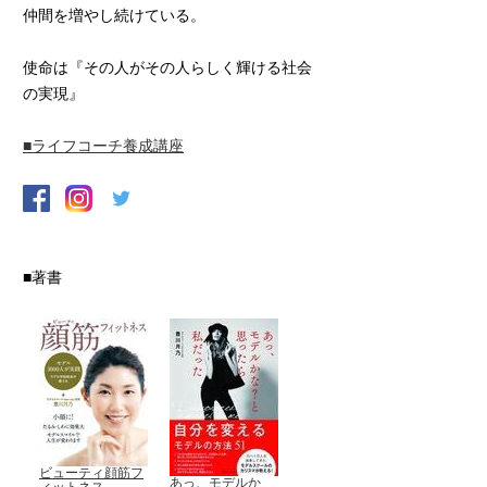
仲間を増やし続けている。
使命は『その人がその人らしく輝ける社会
の実現』
■ライフコーチ養成講座
■著書
ビューティ顔筋フ
あっ、モデルか