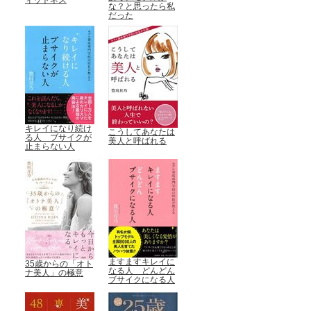
ィットネス
な？と思ったら私
だった
キレイになり続け
こうしてあなたは
る人 ブサイクが
美人と呼ばれる
止まらない人
ますますキレイに
35歳からの「オト
なる人 どんどん
ナ美人」の極意
ブサイクになる人