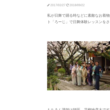
2017/02/27
2018/09/22
私が日舞で踊る時などに素敵なお着物
ト「ろーじ」で日舞体験レッスンをさ
もちろん講師は師匠、花柳廸彦太です