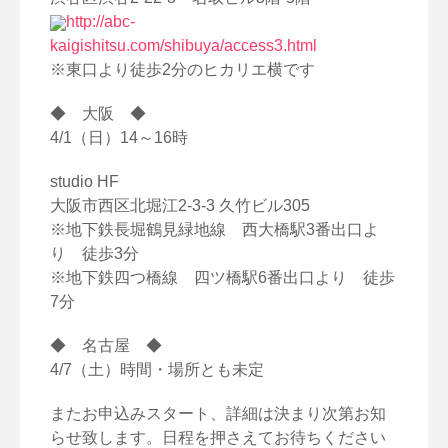
http://abc-
kaigishitsu.com/shibuya/access3.html
※東口より徒歩2分のヒカリエ横です
◆ 大阪 ◆
4/1（日）14～16時
studio HF
大阪市西区北堀江2-3-3 久竹ビル305
※地下鉄長堀鶴見緑地線 西大橋駅3番出口よ
り 徒歩3分
※地下鉄四つ橋線 四ツ橋駅6番出口より 徒歩
7分
◆ 名古屋 ◆
4/7（土）時間・場所とも未定
またお申込みスタート、詳細は決まり次第お知
らせ致します。日程を押さえてお待ちください