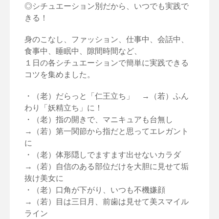
◎シチュエーション別だから、いつでも実践で
きる！
身のこなし、ファッション、仕事中、会話中、
食事中、睡眠中、隙間時間など、
１日の各シチュエーションで簡単に実践できる
コツを集めました。
・（老）だらっと「仁王立ち」 →（若）ふん
わり「妖精立ち」に！
・（老）指の開きで、マニキュアも台無し
→（若）第一関節から指だと思ってエレガント
に
・（老）体形隠しでますます出せないカラダ
→（若）自信のある部位だけを大胆に見せて垢
抜け美女に
・（老）口角が下がり、いつも不機嫌顔
→（若）目は三日月、前歯は見せて美スマイル
ライン