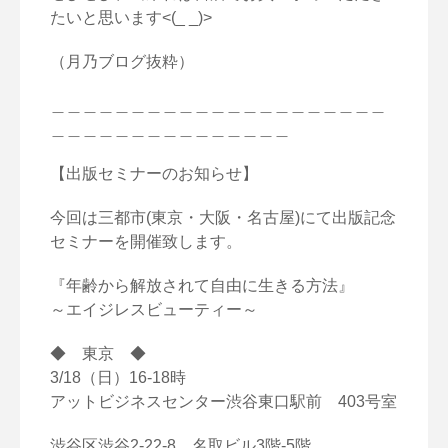
たいと思います<(_ _)>
（月乃ブログ抜粋）
＿＿＿＿＿＿＿＿＿＿＿＿＿＿＿＿＿＿＿＿＿
＿＿＿＿＿＿＿＿＿＿＿＿＿＿＿
【出版セミナーのお知らせ】
今回は三都市(東京・大阪・名古屋)にて出版記念
セミナーを開催致します。
『年齢から解放されて自由に生きる方法』
～エイジレスビューティー～
◆ 東京 ◆
3/18（日）16-18時
アットビジネスセンター渋谷東口駅前 403号室
渋谷区渋谷2-22-8 名取ビル3階-5階