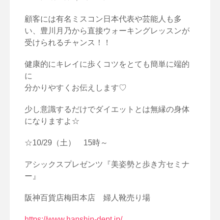
顧客には有名ミスコン日本代表や芸能人も多
い、
豊川月乃から直接ウォーキングレッスンが
受けられるチャンス！！
健康的にキレイに歩くコツをとても簡単に端的
に
分かりやすくお伝えします♡
少し意識するだけでダイエットとは無縁の身体
になりますよ☆
☆10/29（土） 15時～
アシックスプレゼンツ『美姿勢と歩き方セミナ
ー』
阪神百貨店梅田本店 婦人靴売り場
https://www.hanshin-dept.jp/