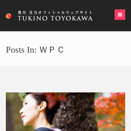
Posts In: ＷＰＣ