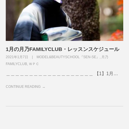
1月の月乃FAMILYCLUB・レッスンスケジュール
2021年1月7日
MODEL&BEAUTYSCHOOL『SEN-SE』
,
月乃
FAMILYCLUB
,
ＷＰＣ
＿＿＿＿＿＿＿＿＿＿＿＿＿＿＿＿＿＿＿ 【1】1月…
CONTINUE READING