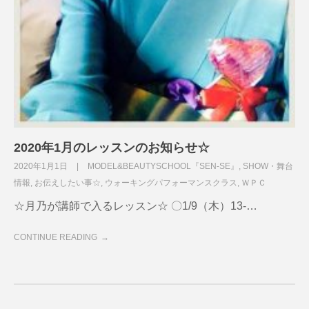
2020年1月のレッスンのお知らせ☆
2020年1月1日
MODEL&BEAUTYSCHOOL『SEN-SE』
,
SHOW・舞台
情報
,
お伝えしたい事☆
,
ウォーキングパフォーマンスクラス
,
ＷＰＣ
☆月乃が講師で入るレッスン☆ 〇1/9（木）13-…
CONTINUE READING