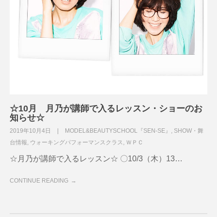
☆10月 月乃が講師で入るレッスン・ショーのお
知らせ☆
2019年10月4日
MODEL&BEAUTYSCHOOL『SEN-SE』
,
SHOW・舞
台情報
,
ウォーキングパフォーマンスクラス
,
ＷＰＣ
☆月乃が講師で入るレッスン☆ 〇10/3（木）13…
CONTINUE READING