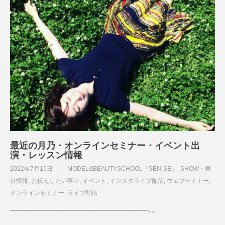
最近の月乃・オンラインセミナー・イベント出
演・レッスン情報
2022年7月15日
MODEL&BEAUTYSCHOOL『SEN-SE』
,
SHOW・舞
台情報
,
お伝えしたい事☆
,
イベント
,
インスタライブ配信
,
ウェブセミナー
,
オンラインセミナー
,
ライブ配信
─────────────────────────…