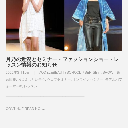
月乃の近況とセミナー・ファッションショー・レ
ッスン情報のお知らせ
2022年3月10日
MODEL&BEAUTYSCHOOL『SEN-SE』
,
SHOW・舞
台情報
,
お伝えしたい事☆
,
ウェブセミナー
,
オンラインセミナー
,
モデルパフ
ォーマー®
,
レッスン
─────────────────────────…
CONTINUE READING