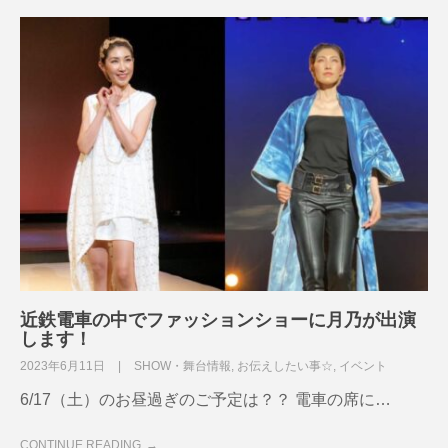
近鉄電車の中でファッションショーに月乃が出演
します！
2023年6月11日
SHOW・舞台情報
,
お伝えしたい事☆
,
イベント
6/17（土）のお昼過ぎのご予定は？？ 電車の席に…
CONTINUE READING