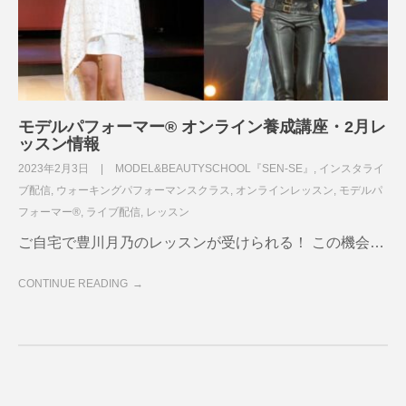
モデルパフォーマー®︎ オンライン養成講座・2月レ
ッスン情報
2023年2月3日
MODEL&BEAUTYSCHOOL『SEN-SE』
,
インスタライ
ブ配信
,
ウォーキングパフォーマンスクラス
,
オンラインレッスン
,
モデルパ
フォーマー®
,
ライブ配信
,
レッスン
ご自宅で豊川月乃のレッスンが受けられる！ この機会…
CONTINUE READING